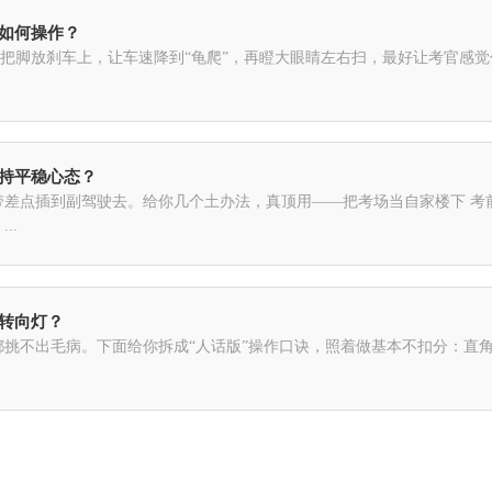
该如何操作？
先把脚放刹车上，让车速降到“龟爬”，再瞪大眼睛左右扫，最好让考官感觉
保持平稳心态？
带差点插到副驾驶去。给你几个土办法，真顶用——把考场当自家楼下 考
..
用转向灯？
挑不出毛病。下面给你拆成“人话版”操作口诀，照着做基本不扣分：直角