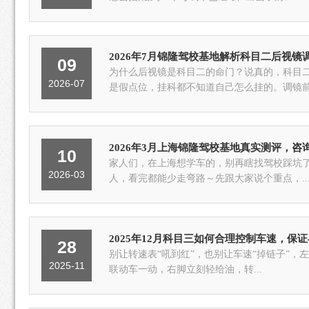
2026年7月锦隆驾校基地解析科目二后视镜
09
为什么后视镜是科目二的命门？说真的，科目
2026-07
是假点位，挂科都不知道自己怎么挂的。调镜前.
2026年3月上海锦隆驾校基地真实测评，咨询电话
10
家人们，在上海想学车的，别再瞎找驾校踩坑
2026-03
人，看完都能少走弯路～先跟大家说个重点，..
2025年12月科目三如何合理控制车速，保
28
别让转速表“吼到红”，也别让车速“掉链子”，
2025-11
联动车一动，右脚立刻轻给油，转...