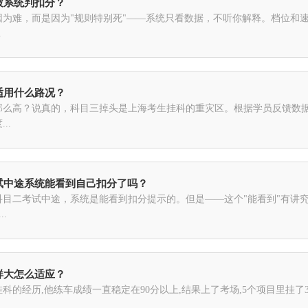
被系统判扣分？
因为难，而是因为"规则特别死"——系统只看数据，不听你解释。档位和
.
适用什么路况？
么高？说真的，科目三掉头是上海考生挂科的重灾区。根据学员反馈数据
..
考试中途系统能看到自己扣分了吗？
目二考试中途，系统是能看到扣分提示的。但是——这个"能看到"有讲究
.
样大怎么适应？
科的经历,他练车成绩一直稳定在90分以上,结果上了考场,5个项目里挂