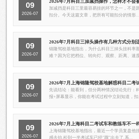
2026年7月科目三加减挡操作，怎样才不会
09
加减挡是科目三里最容易挂的环节之一，不是
2026-07
扣分。今天这篇文章，把所有可能扣分的情形..
2026年7月科目三掉头操作有几种方式分别
09
锦隆驾校基地指出，为什么科目三掉头挂科率那
2026-07
难？因为它把档位、转向灯、观察、距离、速度.
2026年7月上海锦隆驾校基地解惑科目二
09
先说结论：能看到，但分两种情况结论先行：科
2026-07
报+屏幕显示，你能在考试过程中立刻知道，扣..
2026年7月上海科目二考试车和教练车不一
09
上海锦隆驾校基地指出，最近一个学员复盘他挂
2026-07
感去抬,松到一半考试车已经"蹿"出去了,系...