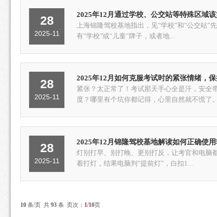
2025年12月通过学校、公交站等特殊区域
28
上海锦隆驾校基地指出，见“学校”和“公交站”
2025-11
有“学校”或“儿童”牌子，或者地...
2025年12月如何克服考试时的紧张情绪，
28
紧张？太正常了！考试那天手心全是汗，安全
2025-11
度？哪里有个坑你都记得，心里自然就不慌了。.
2025年12月锦隆驾校基地解读如何正确使
28
灯别打早、别打晚、更别打反，让考官和电脑都
2025-11
着打灯，结果电脑判“提前灯”，白扣1...
10
条/页 共
93
条 页次：
1
/10
页