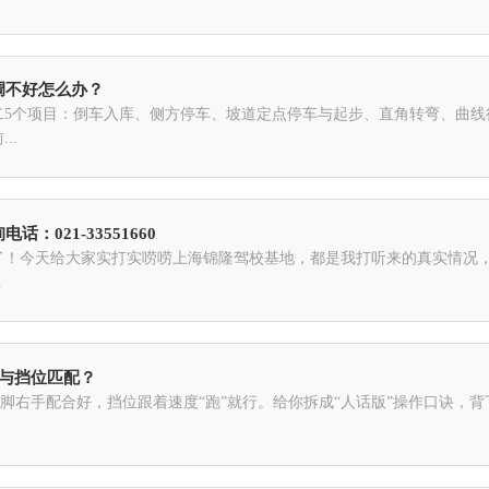
调不好怎么办？
二5个项目：倒车入库、侧方停车、坡道定点停车与起步、直角转弯、曲线
..
：021-33551660
了！今天给大家实打实唠唠上海锦隆驾校基地，都是我打听来的真实情况
.
证与挡位匹配？
左脚右手配合好，挡位跟着速度“跑”就行。给你拆成“人话版”操作口诀，背