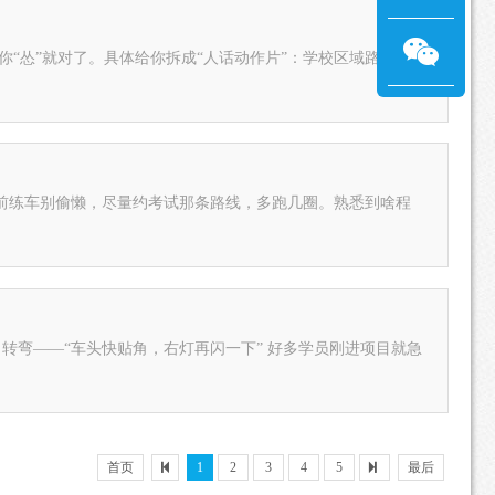
你“怂”就对了。具体给你拆成“人话动作片”：学校区域路边
前练车别偷懒，尽量约考试那条路线，多跑几圈。熟悉到啥程
转弯——“车头快贴角，右灯再闪一下” 好多学员刚进项目就急
首页
1
2
3
4
5
最后