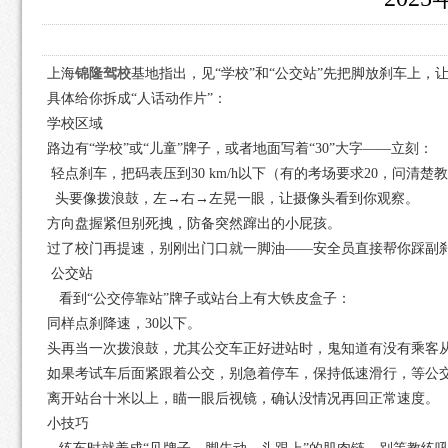
上海
锦隆驾校
基地指出，见“学校”和“公交站”先把脚放刹车上，
具体给你拆成“人话动作片”：
学校区域
路边有“学校”或“儿童”牌子，或者地面写着“30”大字——立刻：
轻点刹车，把码表压到30 km/h以下（有的考场要求20，问清楚
头要像拨浪鼓，左→右→左晃一眼，让摄像头看到你观察。
方向盘握紧但别死拽，防备突然蹿出的小屁孩。
过了校门再提速，别刚出门口就一脚油——安全员直接帮你踩副刹，ga
公交站
看到“公交停靠站”牌子或站台上有大铁皮盒子：
同样点刹降速，30以下。
头再当一次拨浪鼓，尤其公交车正好进站时，鬼知道有没有乘客
如果考试车后面紧跟着公交，别急着停车，保持低速滑行，等公
离开站台十米以上，瞄一眼后视镜，确认没情况再回正常速度。
小技巧