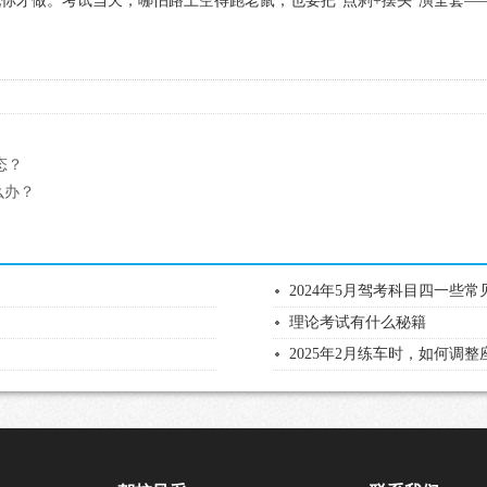
你才做。考试当天，哪怕路上空得跑老鼠，也要把“点刹+摆头”演全套—
态？
么办？
2024年5月驾考科目四一些常
理论考试有什么秘籍
2025年2月练车时，如何调