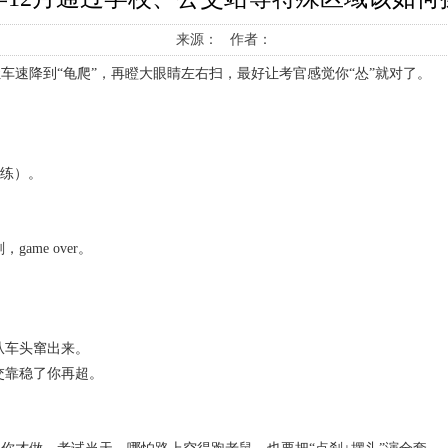
来源： 作者：
让车速降到“龟爬”，再瞪大眼睛左右扫，最好让考官感觉你“怂”就对了。
教练）。
me over。
从车头窜出来。
交靠稳了你再超。