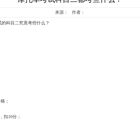
来源： 作者：
试的科目二究竟考些什么？
合格；
，扣
10
分；