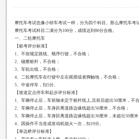
摩托车考试也像小轿车考试一样，分为四个科目。那么摩托车考
摩托车考试科目二满分为
100
分，成绩达到
80
分合格。
一、二轮摩托车
【桩考评分标准】
1
、不按规定路线、顺序行驶，不合格；
2
、碰擦桩杆，不合格；
3
、车轮出线，不合格；
4
、二轮摩托车在行驶中左右摇摆或者脚触地，不合格；
5
、中途停车，扣
5
分。
【坡道定点停车和起步评分标准】
1
、车辆停止后，车前轴未定于桩杆线上
,
且前后超出
50
厘米，不
2
、车辆停止后，车身距离道路边缘线超出
50
厘米，不合格；
3
、车辆停止后，车身距离道路边缘线超出
30
厘米，未超出
50
厘米
4
、因操作不当造成发动机熄火一次，扣
10
分。
【单边桥评分标准】