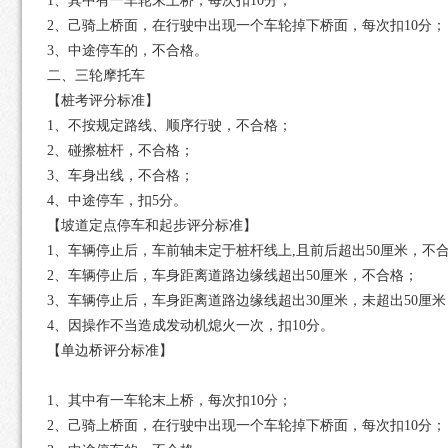
1
、其中有一车轮末上桥，每次扣
10
分；
2
、己骑上桥面，在行驶中出现一个车轮掉下桥面，每次扣
10
分；
3
、中途停车的，不合格。
二、三轮摩托车
【桩考评分标准】
1
、不按规定路线、顺序行驶，不合格；
2
、碰擦桩杆，不合格；
3
、车身出线，不合格；
4
、中途停车，扣
5
分。
【坡道定点停车和起步评分标准】
1
、车辆停止后，车前轴未定于桩杆线上
,
且前后超出
50
厘米，不
2
、车辆停止后，车身距离道路边缘线超出
50
厘米，不合格；
3
、车辆停止后，车身距离道路边缘线超出
30
厘米，未超出
50
厘米
4
、因操作不当造成发动机熄火一次，扣
10
分。
【单边桥评分标准】
1
、其中有一车轮末上桥，每次扣
10
分；
2
、己骑上桥面，在行驶中出现一个车轮掉下桥面，每次扣
10
分；