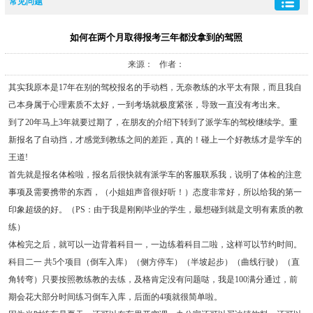
常见问题
如何在两个月取得报考三年都没拿到的驾照
来源： 作者：
其实我原本是17年在别的驾校报名的手动档，无奈教练的水平太有限，而且我自
己本身属于心理素质不太好，一到考场就极度紧张，导致一直没有考出来。
到了20年马上3年就要过期了，在朋友的介绍下转到了派学车的驾校继续学。重
新报名了自动挡，才感觉到教练之间的差距，真的！碰上一个好教练才是学车的
王道!
首先就是报名体检啦，报名后很快就有派学车的客服联系我，说明了体检的注意
事项及需要携带的东西，（小姐姐声音很好听！）态度非常好，所以给我的第一
印象超级的好。（PS：由于我是刚刚毕业的学生，最想碰到就是文明有素质的教
练）
体检完之后，就可以一边背着科目一，一边练着科目二啦，这样可以节约时间。
科目二一 共5个项目（倒车入库）（侧方停车）（半坡起步）（曲线行驶）（直
角转弯）只要按照教练教的去练，及格肯定没有问题哒，我是100满分通过，前
期会花大部分时间练习倒车入库，后面的4项就很简单啦。