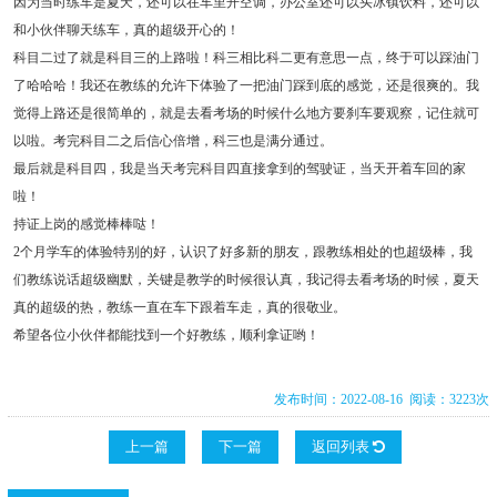
因为当时练车是夏天，还可以在车里开空调，办公室还可以买冰镇饮料，还可以
和小伙伴聊天练车，真的超级开心的！
科目二过了就是科目三的上路啦！科三相比科二更有意思一点，终于可以踩油门
了哈哈哈！我还在教练的允许下体验了一把油门踩到底的感觉，还是很爽的。我
觉得上路还是很简单的，就是去看考场的时候什么地方要刹车要观察，记住就可
以啦。考完科目二之后信心倍增，科三也是满分通过。
最后就是科目四，我是当天考完科目四直接拿到的驾驶证，当天开着车回的家
啦！
持证上岗的感觉棒棒哒！
2个月学车的体验特别的好，认识了好多新的朋友，跟教练相处的也超级棒，我
们教练说话超级幽默，关键是教学的时候很认真，我记得去看考场的时候，夏天
真的超级的热，教练一直在车下跟着车走，真的很敬业。
希望各位小伙伴都能找到一个好教练，顺利拿证哟！
发布时间：2022-08-16 阅读：3223次
上一篇
下一篇
返回列表